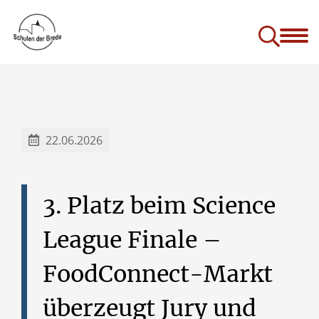
Die Schulen der Brede
stellen sich vor
ng-Schulvertrag
 ein Rückblick
Studien- und Berufswahlorientierung
22.06.2026
3.⁠
⁠Platz
beim
Science
League
Finale
–
FoodConnect-Markt
überzeugt
Jury
und