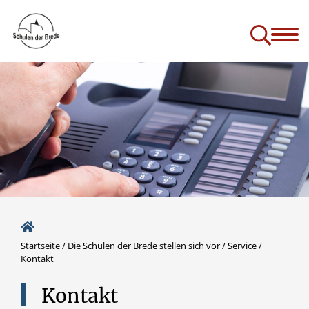
Die Schulen der Brede
stellen sich vor
ng-Schulvertrag
 ein Rückblick
Studien- und Berufswahlorientierung
Startseite
/
Die Schulen der Brede stellen sich vor
/
Service
/
Kontakt
Kontakt