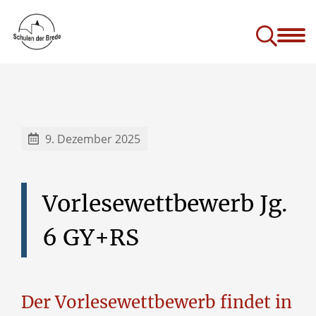
Die Schulen der Brede
stellen sich vor
ng-Schulvertrag
 ein Rückblick
Studien- und Berufswahlorientierung
9. Dezember 2025
Vorlesewettbewerb
Jg.
6
GY+RS
Der Vorlesewettbewerb findet in